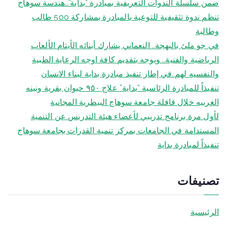
ضمن سلسلة الندوات التعريفية بمبادرة “بداية”…هندسة سوهاج
تنظم ندوة تثقيفية للتوعية بالمبادرة بمشاركة 500 طالب
وطالبة
في جو ملئ بالبهجة.. النعماني يشارك أبنائه الأيتام الألعاب
الرياضية والفنية.. ويوجه بتقديم كافة اوجه الرعاية الطبية
والنفسيه لهم..في إطار تنفيذ مبادرة بداية لبناء الانسان
تنفيذاً للمبادرة الرئاسية “بداية” علاج ٩٥٠ حيوان بقرية ونينه
الغربيه خلال قافلة جامعة سوهاج البيطرية المجانية
لأول مرة برنامج تدريبي لأعضاء هيئة التدريس عن التنمية
المستدامة في الجامعات بمركز تنمية القدرات بجامعة سوهاج
تنفيذاً لمبادرة بداية
تصنيفات
الرئيسية