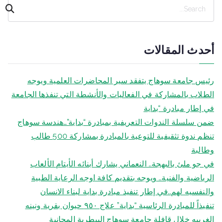
ا
ل
ب
ح
أحدث المقالات
ث
رئيس جامعة سوهاج يتفقد سير المحاضرات العلمية ويوجه
الطلاب بالمشاركة في الفعاليات والأنشطة التي تنفذها الجامعة
في إطار مبادرة “بداية
ضمن سلسلة الندوات التعريفية بمبادرة “بداية”…هندسة سوهاج
تنظم ندوة تثقيفية للتوعية بالمبادرة بمشاركة 500 طالب
وطالبة
في جو ملئ بالبهجة.. النعماني يشارك أبنائه الأيتام الألعاب
الرياضية والفنية.. ويوجه بتقديم كافة اوجه الرعاية الطبية
والنفسيه لهم..في إطار تنفيذ مبادرة بداية لبناء الانسان
تنفيذاً للمبادرة الرئاسية “بداية” علاج ٩٥٠ حيوان بقرية ونينه
الغربيه خلال قافلة جامعة سوهاج البيطرية المجانية