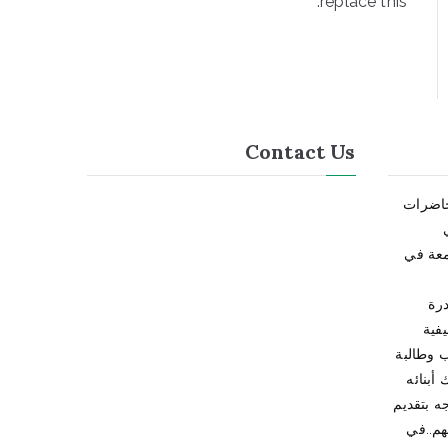
replace this.
Contact Us
حاضرات
امعة في
درة
فية
أبنائه
جه بتقديم
هم..في