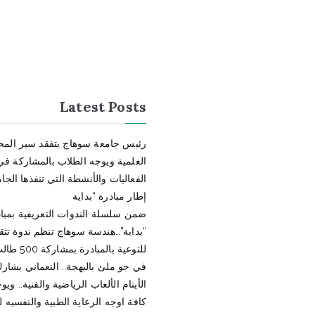
Latest Posts
رئيس جامعة سوهاج يتفقد سير الم
العلمية ويوجه الطلاب بالمشاركة في
الفعاليات والأنشطة التي تنفذها الج
إطار مبادرة “بداية
ضمن سلسلة الندوات التعريفية بمبا
“بداية”…هندسة سوهاج تنظم ندوة تثقي
للتوعية بالمبادرة بمشاركة 500 طالب وطالبة
في جو ملئ بالبهجة.. النعماني يشارك 
الأيتام الألعاب الرياضية والفنية.. ويو
كافة اوجه الرعاية الطبية والنفسيه ل