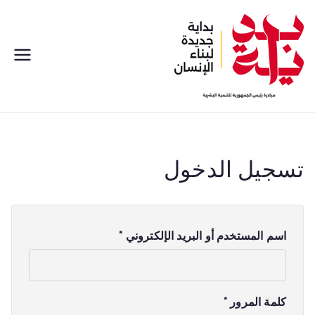
خطى
لى
لمحتوى
بداية
مبادره رئيس الجمهورية للتنمية
البشرية
تسجيل الدخول
م
اسم المستخدم أو البريد الإلكتروني
*
ط
ل
و
م
كلمة المرور
*
ب