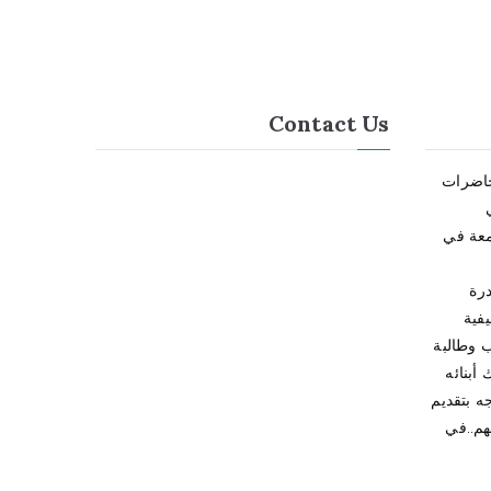
Contact Us
حاضرات
امعة في
درة
فية
أبنائه
جه بتقديم
هم..في