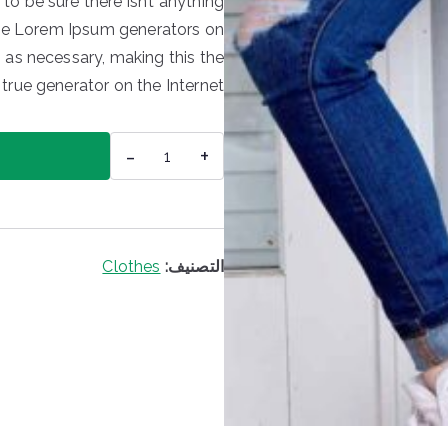
o be sure there isn’t anything
 the Lorem Ipsum generators on
 as necessary, making this the
t true generator on the Internet.
كمية
-
+
Ladies
Jeans
التصنيف:
Clothes