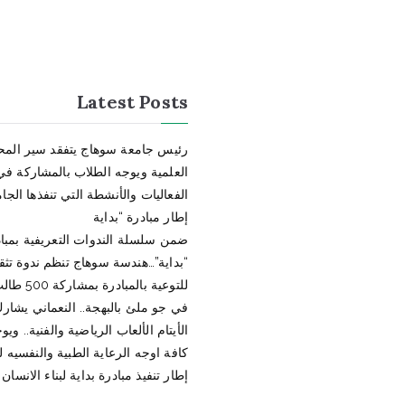
Latest Posts
رئيس جامعة سوهاج يتفقد سير الم
العلمية ويوجه الطلاب بالمشاركة في
الفعاليات والأنشطة التي تنفذها الج
إطار مبادرة “بداية
ضمن سلسلة الندوات التعريفية بمبا
“بداية”…هندسة سوهاج تنظم ندوة تثقي
للتوعية بالمبادرة بمشاركة 500 طالب وطالبة
في جو ملئ بالبهجة.. النعماني يشارك 
الأيتام الألعاب الرياضية والفنية.. ويو
كافة اوجه الرعاية الطبية والنفسيه ل
إطار تنفيذ مبادرة بداية لبناء الانسان