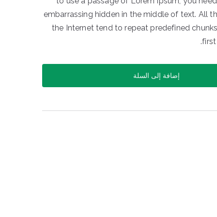
to use a passage of Lorem Ipsum, you need t
embarrassing hidden in the middle of text. All
the Internet tend to repeat predefined chunks
firs
إضافة إلى السلة