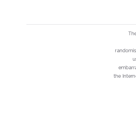
The
randomise
u
embarra
the Intern