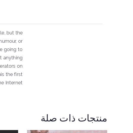
e, but the
 humour, or
re going to
t anything
erators on
s the first
e Internet.
منتجات ذات صلة