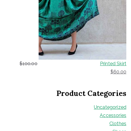
$
100.00
Printed Skirt
ا
ا
$
60.00
ل
ل
س
س
Product Categories
ع
ع
ر
ر
Uncategorized
ا
ا
Accessories
ل
ل
Clothes
أ
ح