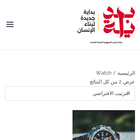
خطى
لى
لمحتوى
بداية
مبادره رئيس الجمهورية للتنمية
البشرية
الرئيسية
/ Watch
عرض ⁦2⁩ من كل النتائج