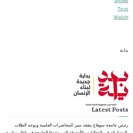
Shoes
ص
ا
Toys
ل
ل
Watch
ي
ي
ه
ه
و
و
:
:
بداية
$
$
6
1
0
0
.
0
0
.
0
0
.
0
Latest Posts
.
رئيس جامعة سوهاج يتفقد سير المحاضرات العلمية ويوجه الطلاب
بالمشاركة في الفعاليات والأنشطة التي تنفذها الجامعة في إطار مبادرة