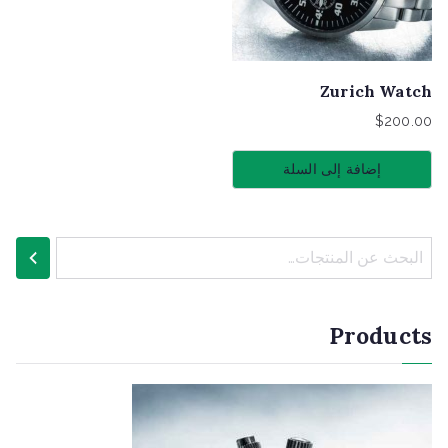
Zurich Watch
$
200.00
إضافة إلى السلة
ا
ل
ب
Products
ح
ث