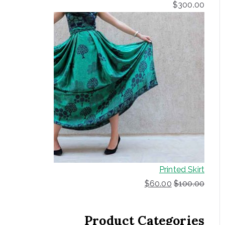
$
300.00
Printed Skirt
ا
ا
$
60.00
$
100.00
ل
ل
س
س
Product Categories