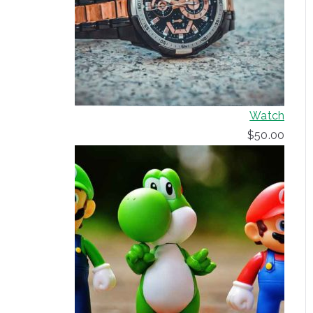
Watch
$
50.00